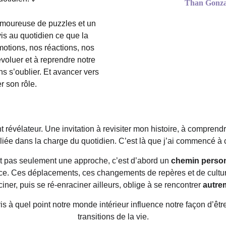
Than 
Gonza
moureuse de puzzles et un 
vis au quotidien ce que la 
émotions, nos réactions, nos 
évoluer et à reprendre notre 
s s’oublier. Et avancer vers 
r son rôle.
révélateur. Une invitation à revisiter mon histoire, à comprendr
liée dans la charge du quotidien. C’est là que j’ai commencé à
st pas seulement une approche, c’est d’abord un 
chemin perso
ance. Ces déplacements, ces changements de repères et de cultu
iner, puis se ré-enraciner ailleurs, oblige à se rencontrer 
autre
 à quel point notre monde intérieur influence notre façon d’être,
transitions de la vie.