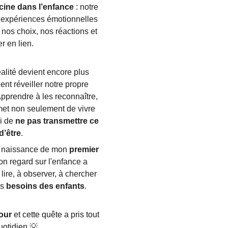
cine dans l’enfance
 : notre 
s expériences émotionnelles 
nos choix, nos réactions et 
r en lien.
alité devient encore plus 
ent réveiller notre propre 
pprendre à les reconnaître, 
met non seulement de vivre 
i de 
ne pas transmettre ce 
d’être
.
a naissance de mon 
premier 
n regard sur l'enfance a 
ire, à observer, à chercher 
es
 besoins des enfants
.
our
 et cette quête a pris tout 
otidien.💡