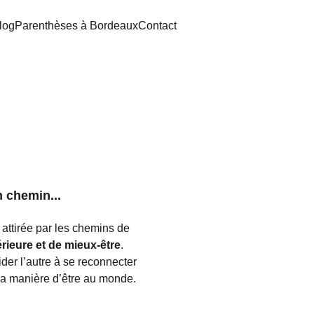
log
Parenthèses à Bordeaux
Contact
Qui je suis ?
 chemin...
attirée par les chemins de 
rieure et de mieux-être
. 
der l’autre à se reconnecter 
 ma manière d’être au monde.