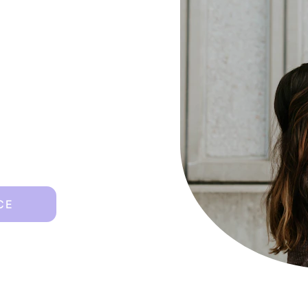
e parenthèse 
ien ?
r pas.
CE