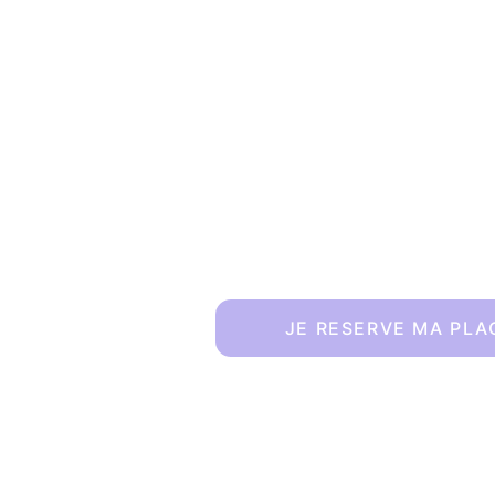
Et si tu t'accordais un
hors du quotid
Il suffit parfois d’un premie
Le tien commence 
ici
.
JE RESERVE MA PLA